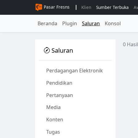
Pasar Fresns
Klien
Sumber Terbuka
A
Beranda
Plugin
Saluran
Konsol
0 Hasi
Saluran
Perdagangan Elektronik
Pendidikan
Pertanyaan
Media
Konten
Tugas