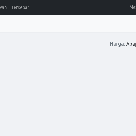
Ma
wan
Tersebar
l
Harga:
Apa