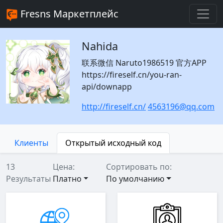
Fresns Маркетплейс
Nahida
联系微信 Naruto1986519 官方APP
https://fireself.cn/you-ran-
api/downapp
http://fireself.cn/
4563196@qq.com
Клиенты
Открытый исходный код
13
Цена:
Сортировать по:
Результаты
Платно
По умолчанию