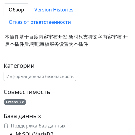
Обзор
Version Histories
Отказ от ответственности
本插件基于百度内容审核开发,暂时只支持文字内容审核 开
启本插件后,需吧审核服务设置为本插件
Категории
Информационная безопасность
Совместимость
Fresns 3.x
База данных
Поддержка баз данных
MySQL/MariaDB