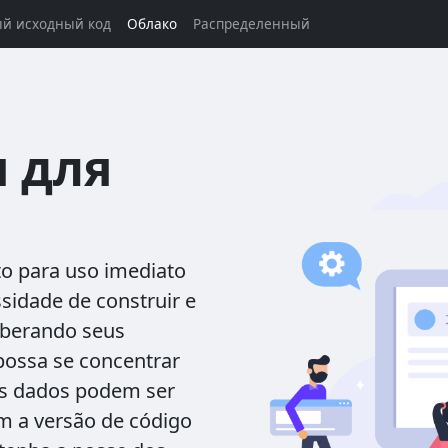
й исходный код
Облако
Распределенный
 для
o para uso imediato
sidade de construir e
iberando seus
possa se concentrar
Os dados podem ser
m a versão de código