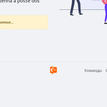
tenha a posse dos
иями...
Команды