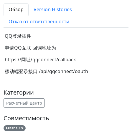
Обзор
Version Histories
Отказ от ответственности
QQ登录插件
申请QQ互联 回调地址为
https://网址/qqconnect/callback
移动端登录接口 /api/qqconnect/oauth
Категории
Расчетный центр
Совместимость
Fresns 3.x