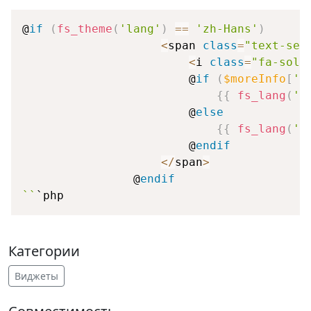
@
if
(
fs_theme
(
'lang'
)
==
'zh-Hans'
)
<
span 
class
=
"text-sec
<
i 
class
=
"fa-soli
                        @
if
(
$moreInfo
[
'i
{
{
fs_lang
(
'i
                        @
else
{
{
fs_lang
(
'e
                        @
endif
<
/
span
>
                @
endif
``
Категории
Виджеты