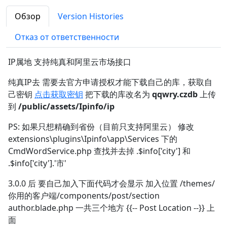
Обзор
Version Histories
Отказ от ответственности
IP属地 支持纯真和阿里云市场接口
纯真IP去 需要去官方申请授权才能下载自己的库，获取自
己密钥
点击获取密钥
把下载的库改名为
qqwry.czdb
上传
到
/public/assets/Ipinfo/ip
PS: 如果只想精确到省份（目前只支持阿里云） 修改
extensions\plugins\Ipinfo\app\Services 下的
CmdWordService.php 查找并去掉 .$info['city'] 和
.$info['city'].'市'
3.0.0 后 要自己加入下面代码才会显示 加入位置 /themes/
你用的客户端/components/post/section
author.blade.php 一共三个地方 {{-- Post Location --}} 上
面