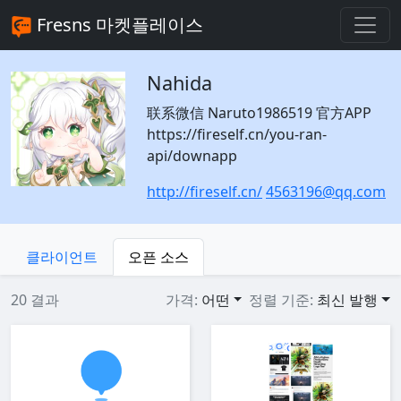
Fresns 마켓플레이스
Nahida
联系微信 Naruto1986519 官方APP
https://fireself.cn/you-ran-
api/downapp
http://fireself.cn/
4563196@qq.com
클라이언트
오픈 소스
20 결과
가격:
어떤
정렬 기준:
최신 발행