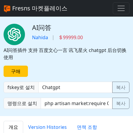
Fresns 마켓플레이스
AI问答
Nahida
99999.00
AI问答插件 支持 百度文心一言 讯飞星火 chatgpt 后台切换
使用
구매
fskey로 설치
복사
명령으로 설치
복사
개요
Version Histories
면책 조항