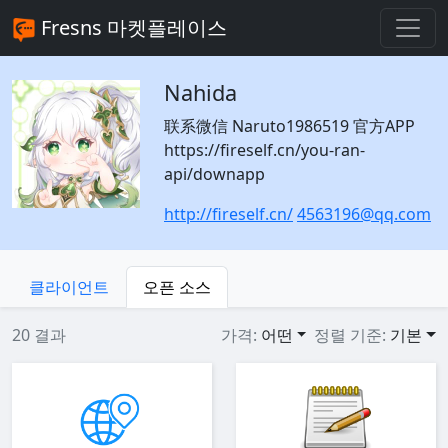
Fresns 마켓플레이스
Nahida
联系微信 Naruto1986519 官方APP
https://fireself.cn/you-ran-
api/downapp
http://fireself.cn/
4563196@qq.com
클라이언트
오픈 소스
20 결과
가격:
어떤
정렬 기준:
기본