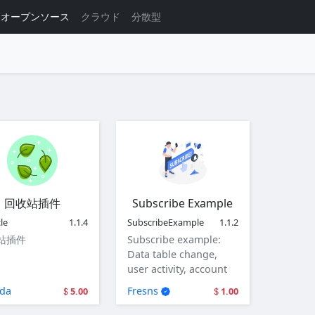
オープンソース
クラウド
分散型
回收站插件
Subscribe Example
le
1.1.4
SubscribeExample
1.1.2
站插件
Subscribe example:
Data table change,
user activity, account
and user login.
da
Fresns
5.00
1.00