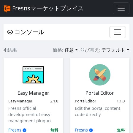
Fresnsマーケットプレイス
コンソール
4 結果
価格:
任意
並び替え:
デフォルト
Easy Manager
Portal Editor
EasyManager
2.1.0
PortalEditor
1.1.0
Fresns official
Edit the portal content
development of easy
code directly.
management plug-in.
Fresns
Fresns
無料
無料