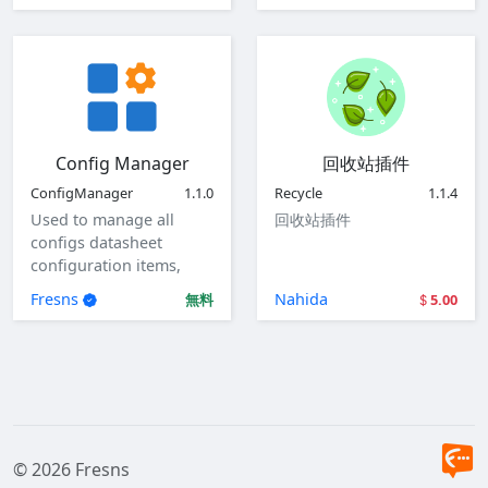
Config Manager
回收站插件
ConfigManager
1.1.0
Recycle
1.1.4
Used to manage all
回收站插件
configs datasheet
configuration items,
view, add, edit, and
Fresns
Nahida
無料
5.00
delete global
configuration items.
© 2026 Fresns