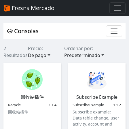
Fresns Mercado
Consolas
2
Precio:
Ordenar por:
Resultados
De pago
Predeterminado
回收站插件
Subscribe Example
Recycle
1.1.4
SubscribeExample
1.1.2
回收站插件
Subscribe example:
Data table change, user
activity, account and