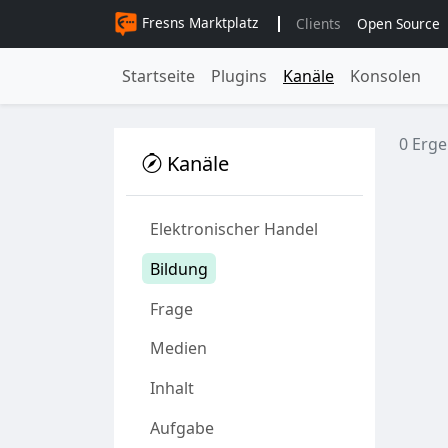
Fresns Marktplatz
Clients
Open Source
Startseite
Plugins
Kanäle
Konsolen
0 Erge
Kanäle
Elektronischer Handel
Bildung
Frage
Medien
Inhalt
Aufgabe