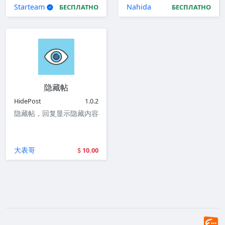
Starteam
Nahida
БЕСПЛАТНО
БЕСПЛАТНО
隐藏帖
HidePost
1.0.2
隐藏帖，回复显示隐藏内容
大表哥
10.00