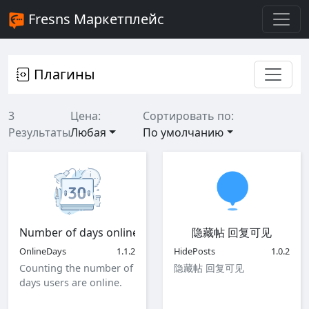
Fresns Маркетплейс
Плагины
3
Цена:
Сортировать по:
Результаты
Любая
По умолчанию
Number of days online
隐藏帖 回复可见
OnlineDays
1.1.2
HidePosts
1.0.2
Counting the number of
隐藏帖 回复可见
days users are online.