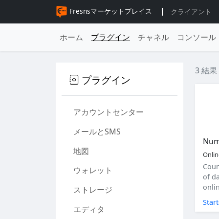
Fresnsマーケットプレイス
クライアント
ホーム
プラグイン
チャネル
コンソール
3 結果
プラグイン
アカウントセンター
メールとSMS
Numb
地図
Onli
Coun
ウォレット
of d
onli
ストレージ
Star
エディタ