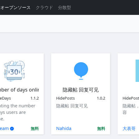
オープンソース
クラウド
分散型
er of days online
隐藏帖 回复可见
neDays
1.1.2
HidePosts
1.0.2
HidePos
ting the number
隐藏帖 回复可见
隐藏帖
ays users are
容
ne.
team
Nahida
大表哥
無料
無料