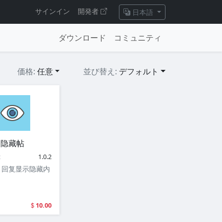
サインイン
開発者
日本語
ダウンロード
コミュニティ
価格:
任意
並び替え:
デフォルト
隐藏帖
t
1.0.2
，回复显示隐藏内
10.00