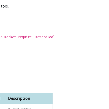
tool.
an market:require CmdWordTool
d
Description