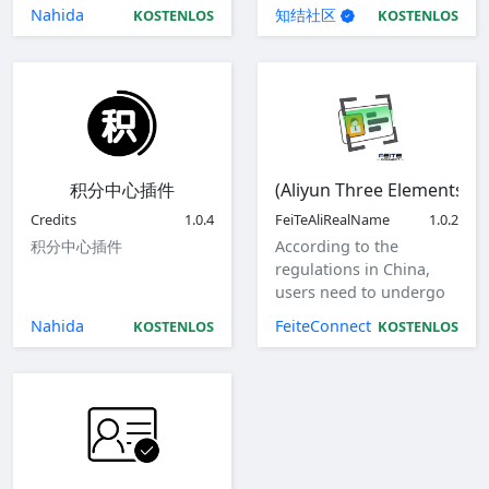
Nahida
知结社区
KOSTENLOS
KOSTENLOS
积分中心插件
(Aliyun Three Elements) R
Credits
1.0.4
FeiTeAliRealName
1.0.2
积分中心插件
According to the
regulations in China,
users need to undergo
real-name
Nahida
FeiteConnect
KOSTENLOS
KOSTENLOS
authentication. Feite
Interconnect has
developed an automatic
real-name
authentication plugin to
meet this requirement.
Combined with Alibaba