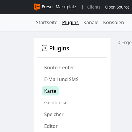
Fresns Marktplatz
Clients
Open Source
Startseite
Plugins
Kanäle
Konsolen
0 Erge
Plugins
Konto-Center
E-Mail und SMS
Karte
Geldbörse
Speicher
Editor