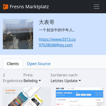
Fresns Marktplatz
大表哥
一个创业中的中年人。
https://www.0313.co
97028048@qq.com
Clients
Open Source
2
Preis:
Sortieren nach:
Ergebnisse
Beliebig
Letztes Update