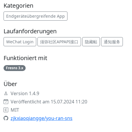
Kategorien
Endgeräteübergreifende App
Laufanforderungen
WeChat Login
须弥社区APPAPI接口
隐藏帖
通知服务
Funktioniert mit
Fresns 3.x
Über
Version 1.4.9
Veröffentlicht am 15.07.2024 11:20
MIT
zjkxiaoqiangge/you-ran-sns