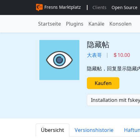
Fresns Marktplatz
Clients
Open Source
Startseite
Plugins
Kanäle
Konsolen
隐藏帖
大表哥
10.00
隐藏帖，回复显示隐藏
Kaufen
Installation mit fske
Übersicht
Versionshistorie
Haftu