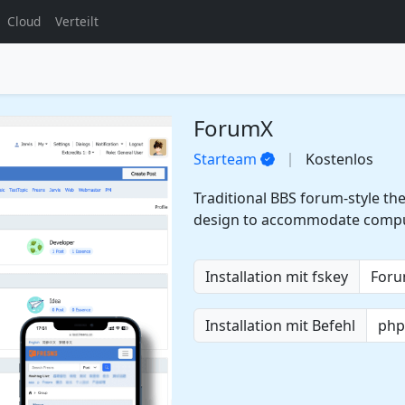
Cloud
Verteilt
ForumX
Starteam
Kostenlos
Traditional BBS forum-style t
design to accommodate compute
Installation mit fskey
Installation mit Befehl