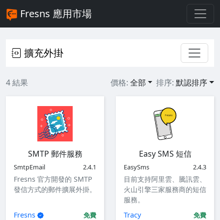
Fresns 應用市場
擴充外掛
4 結果
價格:
全部
排序:
默認排序
SMTP 郵件服務
Easy SMS 短信
SmtpEmail
2.4.1
EasySms
2.4.3
Fresns 官方開發的 SMTP
目前支持阿里雲、騰訊雲、
發信方式的郵件擴展外掛。
火山引擎三家服務商的短信
服務。
Fresns
Tracy
免費
免費