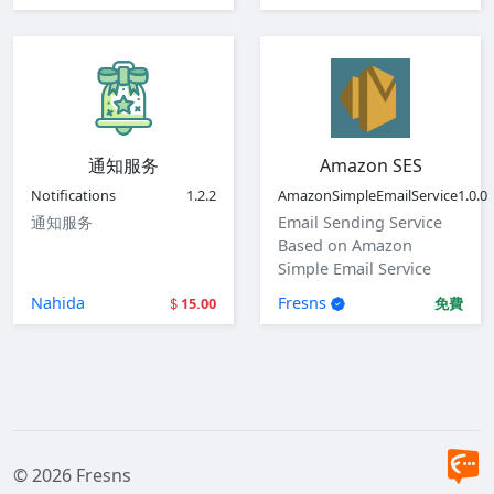
通知服务
Amazon SES
Notifications
1.2.2
AmazonSimpleEmailService
1.0.0
通知服务
Email Sending Service
Based on Amazon
Simple Email Service
(SES)
Nahida
Fresns
15.00
免費
© 2026 Fresns