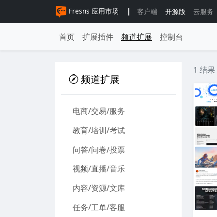
Fresns 应用市场
客户端
开源版
云服务
首页
扩展插件
频道扩展
控制台
1 结果
频道扩展
电商/交易/服务
教育/培训/考试
问答/问卷/投票
视频/直播/音乐
内容/资源/文库
任务/工单/客服