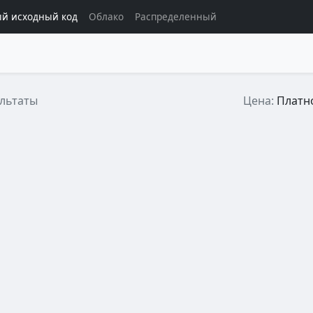
й исходный код
Облако
Распределенный
ультаты
Цена:
Платн