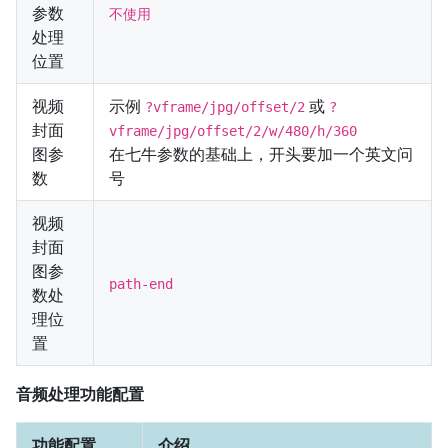
参数
不使用
处理
位置
视频
示例
或
?vframe/jpg/offset/2
?
封面
vframe/jpg/offset/2/w/480/h/360
图参
在七牛参数的基础上，开头要加一个英文问
数
号
视频
封面
图参
path-end
数处
理位
置
音频处理功能配置
功能配置
介绍