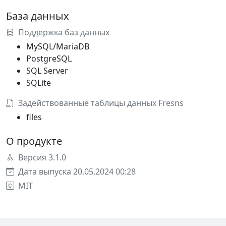
База данных
Поддержка баз данных
MySQL/MariaDB
PostgreSQL
SQL Server
SQLite
Задействованные таблицы данных Fresns
files
О продукте
Версия 3.1.0
Дата выпуска 20.05.2024 00:28
MIT