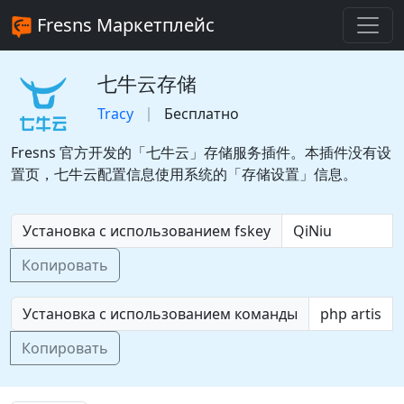
Fresns Маркетплейс
七牛云存储
Tracy
Бесплатно
Fresns 官方开发的「七牛云」存储服务插件。本插件没有设
置页，七牛云配置信息使用系统的「存储设置」信息。
Установка с использованием fskey
Копировать
Установка с использованием команды
Копировать