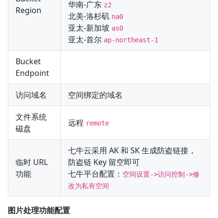
华南-广东
z2
Region
北美-洛杉矶
na0
亚太-新加坡
as0
亚太-首尔
ap-northeast-1
Bucket
Endpoint
访问域名
空间绑定的域名
文件系统
远程
remote
磁盘
七牛云采用 AK 和 SK 生成防盗链接，
临时 URL
防盗链 Key 留空即可
功能
七牛平台配置：
空间设置->访问控制->修
改为私有空间
图片处理功能配置