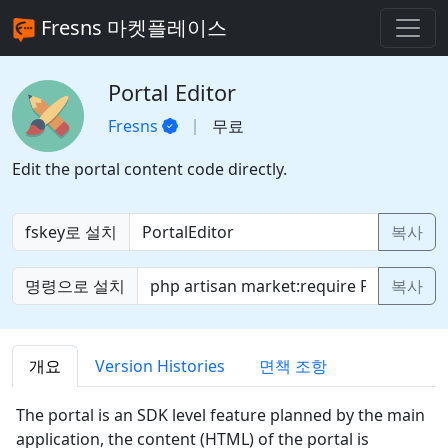
Fresns 마켓플레이스
Portal Editor
Fresns
무료
Edit the portal content code directly.
fskey로 설치
복사
명령으로 설치
복사
개요
Version Histories
면책 조항
The portal is an SDK level feature planned by the main
application, the content (HTML) of the portal is