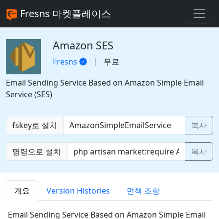
Fresns 마켓플레이스
Amazon SES
Fresns
무료
Email Sending Service Based on Amazon Simple Email
Service (SES)
fskey로 설치
복사
명령으로 설치
복사
개요
Version Histories
면책 조항
Email Sending Service Based on Amazon Simple Email