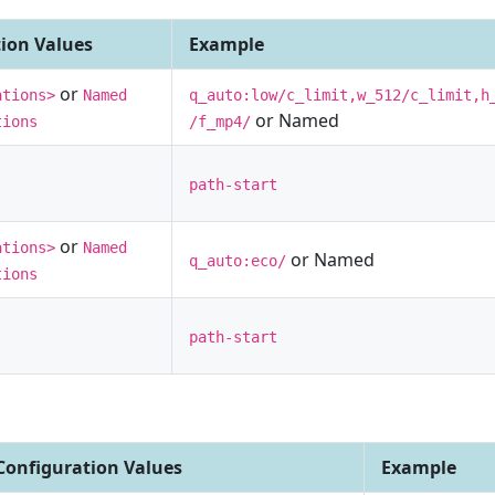
ion Values
Example
or
ations>
Named
q_auto:low/c_limit,w_512/c_limit,h
or Named
tions
/f_mp4/
path-start
or
ations>
Named
or Named
q_auto:eco/
tions
path-start
Configuration Values
Example