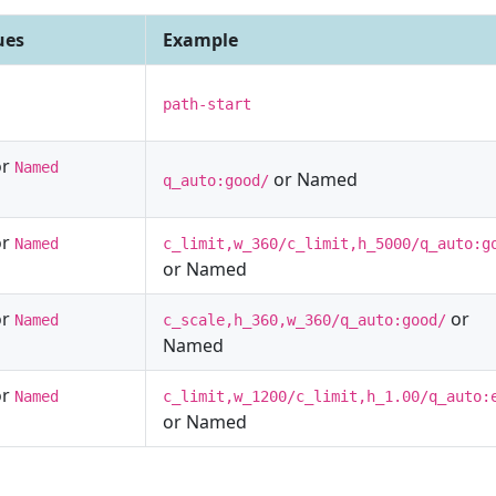
ues
Example
path-start
or
Named
or Named
q_auto:good/
or
Named
c_limit,w_360/c_limit,h_5000/q_auto:g
or Named
or
or
Named
c_scale,h_360,w_360/q_auto:good/
Named
or
Named
c_limit,w_1200/c_limit,h_1.00/q_auto:
or Named