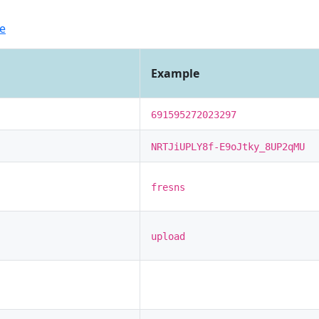
te
Example
691595272023297
NRTJiUPLY8f-E9oJtky_8UP2qMU
fresns
upload