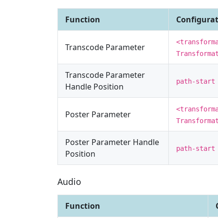
Function
Configurat
<transform
Transcode Parameter
Transforma
Transcode Parameter
path-start
Handle Position
<transform
Poster Parameter
Transforma
Poster Parameter Handle
path-start
Position
Audio
Function