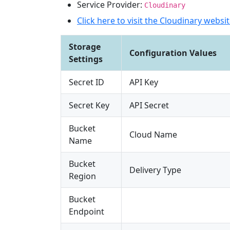
Service Provider:
Cloudinary
Click here to visit the Cloudinary websi
Storage
Configuration Values
Settings
Secret ID
API Key
Secret Key
API Secret
Bucket
Cloud Name
Name
Bucket
Delivery Type
Region
Bucket
Endpoint