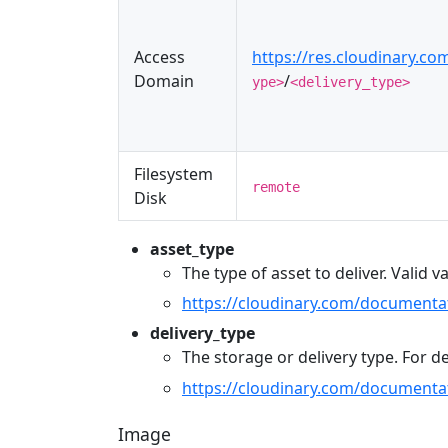
Access
https://res.cloudinary.co
Domain
/
ype>
<delivery_type>
Filesystem
remote
Disk
asset_type
The type of asset to deliver. Valid v
https://cloudinary.com/documenta
delivery_type
The storage or delivery type. For de
https://cloudinary.com/documenta
Image