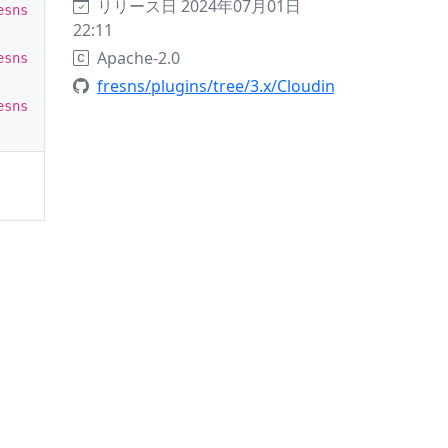
リリース日 2024年07月01日
esns
22:11
Apache-2.0
esns
fresns/plugins/tree/3.x/Cloudinary
esns