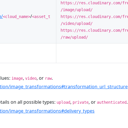
https://res.cloudinary.com/fr
/image/upload/
m/
/
<cloud_name>
<asset_t
https://res.cloudinary.com/fr
/video/upload/
https://res.cloudinary.com/fr
/raw/upload/
alues:
,
, or
.
image
video
raw
tion/image_transformations#transformation_url_structure
tails on all possible types:
,
, or
.
upload
private
authenticated
tion/image_transformations#delivery_types