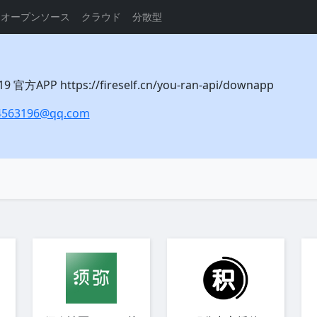
オープンソース
クラウド
分散型
官方APP https://fireself.cn/you-ran-api/downapp
4563196@qq.com