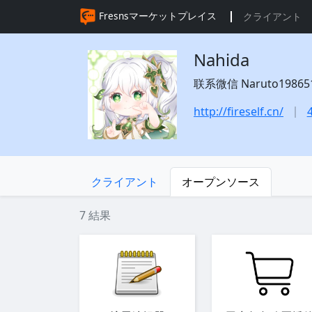
Fresnsマーケットプレイス
クライアント
Nahida
联系微信 Naruto1986519 
http://fireself.cn/
クライアント
オープンソース
7 結果