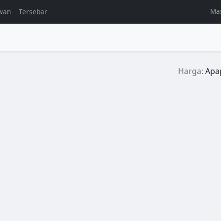
Ma
wan
Tersebar
l
Harga:
Apa