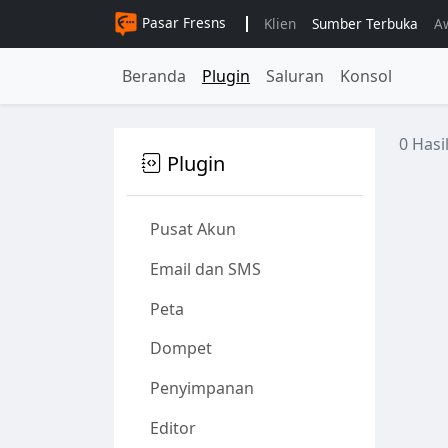
Pasar Fresns
Klien
Sumber Terbuka
A
Beranda
Plugin
Saluran
Konsol
0 Hasi
Plugin
Pusat Akun
Email dan SMS
Peta
Dompet
Penyimpanan
Editor