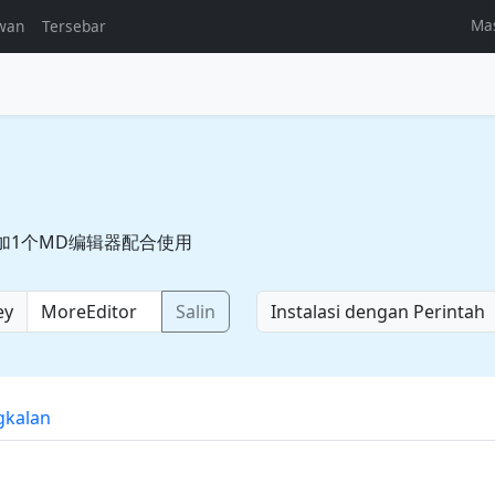
Ma
wan
Tersebar
加1个MD编辑器配合使用
ey
Salin
Instalasi dengan Perintah
gkalan