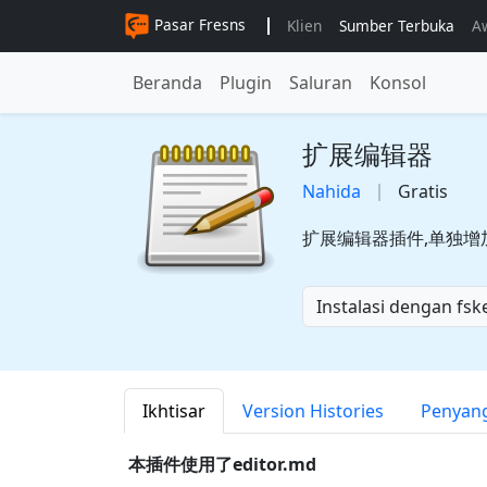
Pasar Fresns
Klien
Sumber Terbuka
A
Beranda
Plugin
Saluran
Konsol
扩展编辑器
Nahida
Gratis
扩展编辑器插件,单独增
Instalasi dengan fsk
Ikhtisar
Version Histories
Penyan
本插件使用了editor.md