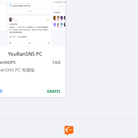
YouRanSNS PC
anSNSPC
1.0.0
RanSNS PC 电脑版
哥
GRATIS