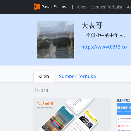
Pasar Fresns
Klien
Sumber Terbuka
A
大表哥
一个创业中的中年人。
https://www.0313.co
Klien
Sumber Terbuka
2 Hasil