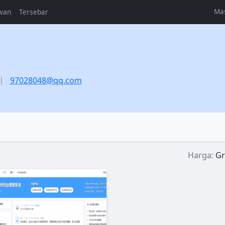
Ma
wan
Tersebar
97028048@qq.com
Harga:
Gr