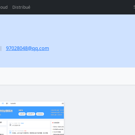
loud
Distribué
97028048@qq.com