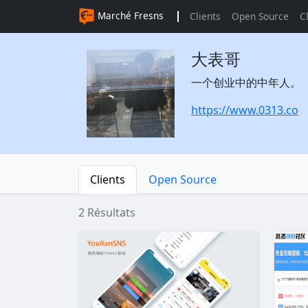
Marché Fresns
Clients
Open Source
C
大表哥
一个创业中的中年人。
https://www.0313.co
Clients
Open Source
2 Résultats