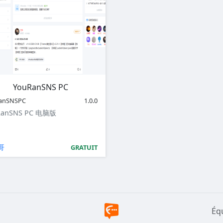
YouRanSNS PC
anSNSPC
1.0.0
RanSNS PC 电脑版
哥
GRATUIT
Éq