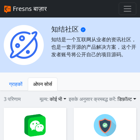
Fresns बाज़ार
知结社区
知结是一个互联网从业者的资讯社区，
也是一套开源的产品解决方案，这个开
发者账号将公开自己的项目源码。
ग्राहकों
ओपन सोर्स
3 परिणाम
मूल्य:
कोई भी
इसके अनुसार क्रमबद्ध करें:
डिफ़ॉल्ट