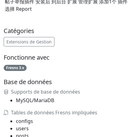
帖子举报插件 安装后 到后台 扩展 管理扩展 添加1个 插件
选择 Report
Catégories
Extensions de Gestion
Fonctionne avec
Fresns 3.x
Base de données
Supports de base de données
MySQL/MariaDB
Tables de données Fresns impliquées
configs
users
posts