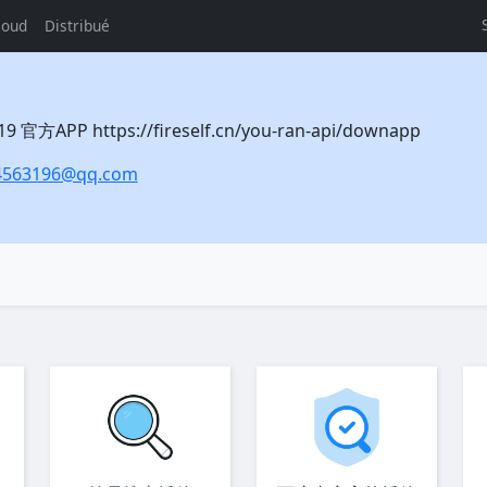
loud
Distribué
官方APP https://fireself.cn/you-ran-api/downapp
4563196@qq.com