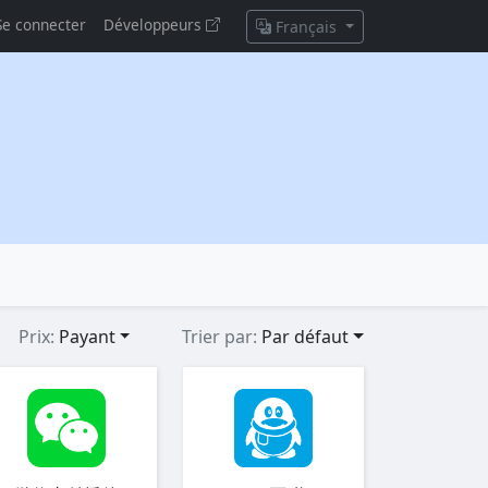
Se connecter
Développeurs
Français
Prix:
Payant
Trier par:
Par défaut