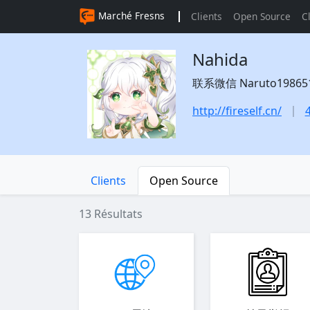
Marché Fresns
Clients
Open Source
C
Nahida
联系微信 Naruto1986519 
http://fireself.cn/
Clients
Open Source
13 Résultats