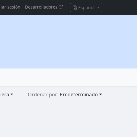
ciar sesión
Desarrolladores
Español
iera
Ordenar por:
Predeterminado