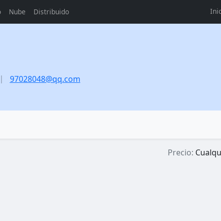
Ini
o
Nube
Distribuido
97028048@qq.com
Precio:
Cualqu