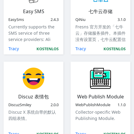
Easy SMS
七牛云存储
EasySms
2.4.3
QiNiu
3.1.0
Currently supports the
Fresns 官方开发的「七牛
SMS service of three
云」存储服务插件。本插件
service providers: Ali
没有设置页，七牛云配置信
Cloud, Tencent Cloud
息使用系统的「存储设置」
Tracy
Tracy
KOSTENLOS
KOSTENLOS
and Volcengine.
信息。
Discuz 表情包
Web Publish Module
DiscuzSmiley
2.0.0
WebPublishModule
1.1.0
Discuz X 系统自带的默认
Collector-specific Web
四组表情。
Publishing Module.
Tracy
Tracy