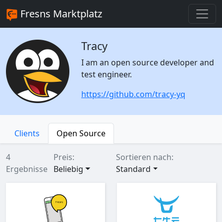
Fresns Marktplatz
Tracy
I am an open source developer and
test engineer.
https://github.com/tracy-yq
Clients
Open Source
4
Preis:
Sortieren nach:
Ergebnisse
Beliebig
Standard