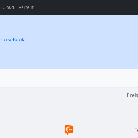
Cloud
Verteilt
erciseBook
Prei
T