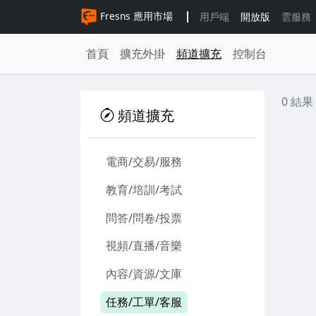
Fresns 應用市場
用戶端
開放版
雲服務
首頁
擴充外掛
頻道擴充
控制台
0 結果
頻道擴充
電商/交易/服務
教育/培訓/考試
問答/問卷/投票
視頻/直播/音樂
內容/資源/文庫
任務/工單/客服