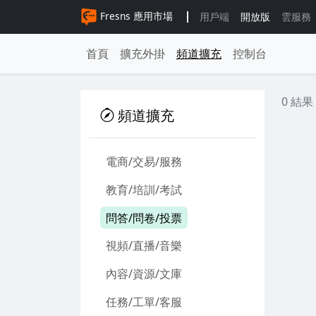
Fresns 應用市場
用戶端
開放版
雲服務
首頁
擴充外掛
頻道擴充
控制台
0 結果
頻道擴充
電商/交易/服務
教育/培訓/考試
問答/問卷/投票
視頻/直播/音樂
內容/資源/文庫
任務/工單/客服