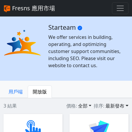
Fresns 應用市場
Starteam
We offer services in building,
operating, and optimizing
customer support communities,
including SEO. Please visit our
website to contact us.
用戶端
開放版
3 結果
價格:
全部
排序:
最新發布