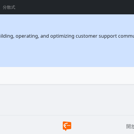
分散式
uilding, operating, and optimizing customer support communi
開