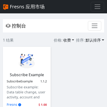
Fresns 应用市场
控制台
1 结果
价格:
收费
排序:
默认排序
Subscribe Example
SubscribeExample
1.1.2
Subscribe example:
Data table change, user
activity, account and
user login.
Fresns
1.00