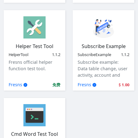
Helper Test Tool
Subscribe Example
HelperTool
1.1.2
SubscribeExample
1.1.2
Fresns official helper
Subscribe example:
function test tool.
Data table change, user
activity, account and
user login.
Fresns
Fresns
免费
1.00
Cmd Word Test Tool