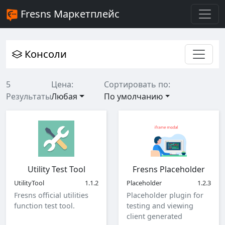
Fresns Маркетплейс
Консоли
5
Цена:
Сортировать по:
Результаты
Любая
По умолчанию
Utility Test Tool
Fresns Placeholder
UtilityTool
1.1.2
Placeholder
1.2.3
Fresns official utilities
Placeholder plugin for
function test tool.
testing and viewing
client generated