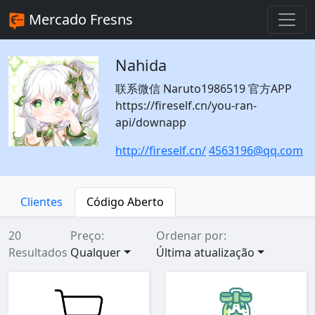
Mercado Fresns
Nahida
联系微信 Naruto1986519 官方APP
https://fireself.cn/you-ran-
api/downapp
http://fireself.cn/
4563196@qq.com
Clientes
Código Aberto
20
Preço:
Ordenar por:
Resultados
Qualquer
Última atualização