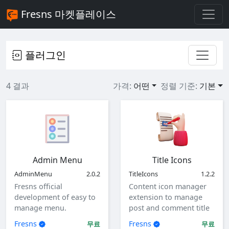
Fresns 마켓플레이스
플러그인
4 결과
가격:
어떤
정렬 기준:
기본
Admin Menu
Title Icons
AdminMenu
2.0.2
TitleIcons
1.2.2
Fresns official
Content icon manager
development of easy to
extension to manage
manage menu.
post and comment title
icons.
Fresns
Fresns
무료
무료