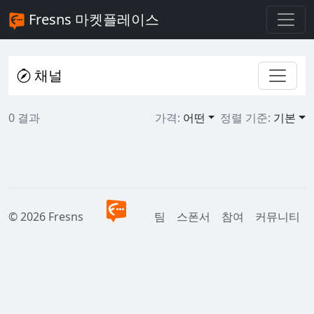
Fresns 마켓플레이스
채널
0 결과
가격:
어떤
정렬 기준:
기본
© 2026 Fresns
팀
스폰서
참여
커뮤니티